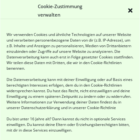
Cookie-Zustimmung
Unser Sommerfest findet statt!
verwalten
Sommerfest
Geöffnet am Kindertag!
Wir verwenden Cookies und ähnliche Technologien auf unserer Website
und verarbeiten personenbezogene Daten von dir (z.B. IP-Adresse), um
Himmelfahrt im Freilauf
z.B. Inhalte und Anzeigen zu personalisieren, Medien von Drittanbietern
einzubinden oder Zugriffe auf unsere Website zu analysieren. Die
Ostergrüße
Datenverarbeitung kann auch erst in Folge gesetzter Cookies stattfinden.
Wir teilen diese Daten mit Dritten, die wir in den
Cookie-Richtlinien
benennen.
Die Datenverarbeitung kann mit deiner Einwilligung oder auf Basis eines
berechtigten Interesses erfolgen, dem du in den
Cookie-Richtlinien
widersprechen kannst. Du hast das Recht, nicht einzuwilligen und deine
Einwilligung zu einem späteren Zeitpunkt zu ändern oder zu widerrufen.
Weitere Informationen zur Verwendung deiner Daten findest du in
unserer
Datenschutzerklärung
und in unserer
Cookie-Richtlinie
Du bist unter 16 Jahre alt? Dann kannst du nicht in optionale Services
einwilligen. Du kannst deine Eltern oder Erziehungsberechtigten bitten,
mit dir in diese Services einzuwilligen.