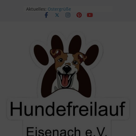
Aktuelles:
Ostergrüße
Unser Sommerfest findet statt!
Sommerfest
Geöffnet am Kindertag!
Himmelfahrt im Freilauf