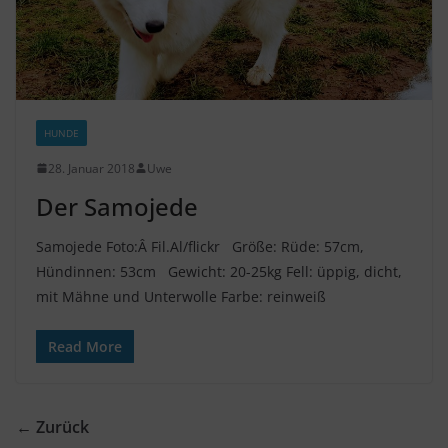
HUNDE
28. Januar 2018
Uwe
Der Samojede
Samojede Foto:Â Fil.Al/flickr Größe: Rüde: 57cm,
Hündinnen: 53cm Gewicht: 20-25kg Fell: üppig, dicht,
mit Mähne und Unterwolle Farbe: reinweiß
Read More
← Zurück