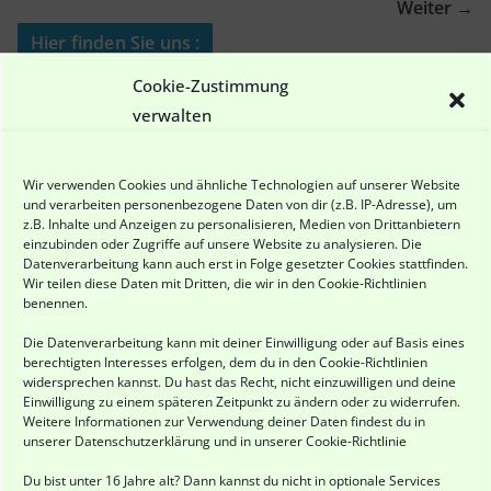
Weiter →
Hier finden Sie uns :
Cookie-Zustimmung
Hundefreilauf Eisenach - Freilaufgelände
verwalten
Adam-Opel-Strasse 27
99817 Eisenach
Wir verwenden Cookies und ähnliche Technologien auf unserer Website
und verarbeiten personenbezogene Daten von dir (z.B. IP-Adresse), um
Direkt hinter dem Umspannwerk !
z.B. Inhalte und Anzeigen zu personalisieren, Medien von Drittanbietern
einzubinden oder Zugriffe auf unsere Website zu analysieren. Die
Datenverarbeitung kann auch erst in Folge gesetzter Cookies stattfinden.
Wir teilen diese Daten mit Dritten, die wir in den
Cookie-Richtlinien
benennen.
Die Datenverarbeitung kann mit deiner Einwilligung oder auf Basis eines
berechtigten Interesses erfolgen, dem du in den
Cookie-Richtlinien
widersprechen kannst. Du hast das Recht, nicht einzuwilligen und deine
Einwilligung zu einem späteren Zeitpunkt zu ändern oder zu widerrufen.
Weitere Informationen zur Verwendung deiner Daten findest du in
unserer
Datenschutzerklärung
und in unserer
Cookie-Richtlinie
Du bist unter 16 Jahre alt? Dann kannst du nicht in optionale Services