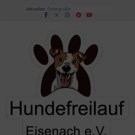
Aktuelles:
Ostergrüße
Unser Sommerfest findet statt!
Sommerfest
Geöffnet am Kindertag!
Himmelfahrt im Freilauf