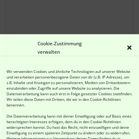
Cookie-Zustimmung
Name
*
verwalten
Wir verwenden Cookies und ähnliche Technologien auf unserer Website
E-Mail-Adresse
*
und verarbeiten personenbezogene Daten von dir (z.B. IP-Adresse), um
z.B. Inhalte und Anzeigen zu personalisieren, Medien von Drittanbietern
einzubinden oder Zugriffe auf unsere Website zu analysieren. Die
Datenverarbeitung kann auch erst in Folge gesetzter Cookies stattfinden.
Wir teilen diese Daten mit Dritten, die wir in den
Cookie-Richtlinien
benennen.
Website
Die Datenverarbeitung kann mit deiner Einwilligung oder auf Basis eines
berechtigten Interesses erfolgen, dem du in den
Cookie-Richtlinien
widersprechen kannst. Du hast das Recht, nicht einzuwilligen und deine
Einwilligung zu einem späteren Zeitpunkt zu ändern oder zu widerrufen.
Math Captcha
Weitere Informationen zur Verwendung deiner Daten findest du in