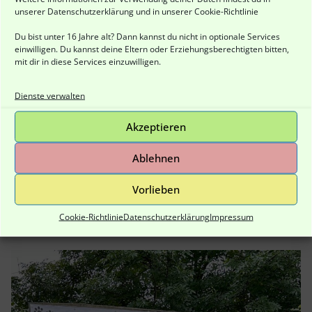
unserer
Datenschutzerklärung
und in unserer
Cookie-Richtlinie
5 + 1 =
Du bist unter 16 Jahre alt? Dann kannst du nicht in optionale Services
einwilligen. Du kannst deine Eltern oder Erziehungsberechtigten bitten,
mit dir in diese Services einzuwilligen.
Powered by
MathCaptcha
Dienste verwalten
Hier finden Sie uns :
Akzeptieren
Hundefreilauf Eisenach - Freilaufgelände
Ablehnen
Adam-Opel-Strasse 27
Vorlieben
99817 Eisenach
Cookie-Richtlinie
Datenschutzerklärung
Impressum
Direkt hinter dem Umspannwerk !