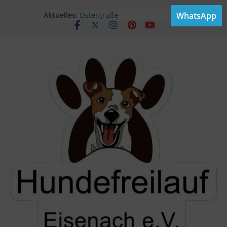
Aktuelles:
Ostergrüße
WhatsApp
Unser Sommerfest findet statt!
Sommerfest
Geöffnet am Kindertag!
Himmelfahrt im Freilauf