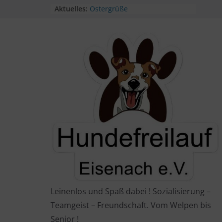
Aktuelles:
Ostergrüße
Unser Sommerfest findet statt!
Sommerfest
Geöffnet am Kindertag!
Himmelfahrt im Freilauf
Leinenlos und Spaß dabei ! Sozialisierung –
Teamgeist – Freundschaft. Vom Welpen bis
Senior !