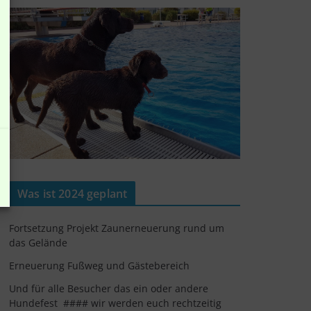
Was ist 2024 geplant
Fortsetzung Projekt Zaunerneuerung rund um
das Gelände
Erneuerung Fußweg und Gästebereich
Und für alle Besucher das ein oder andere
Hundefest #### wir werden euch rechtzeitig