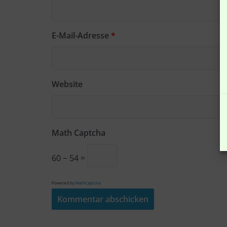
E-Mail-Adresse
*
Website
Math Captcha
60 − 54 =
Powered by
MathCaptcha